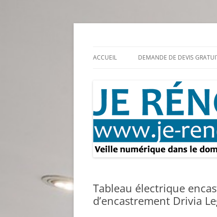
Aller
au
contenu
Rénovation et travaux – Toute l'actualité
Je rénove – Rénova
ACCUEIL
DEMANDE DE DEVIS GRATUI
Tableau électrique encas
d’encastrement Drivia Le