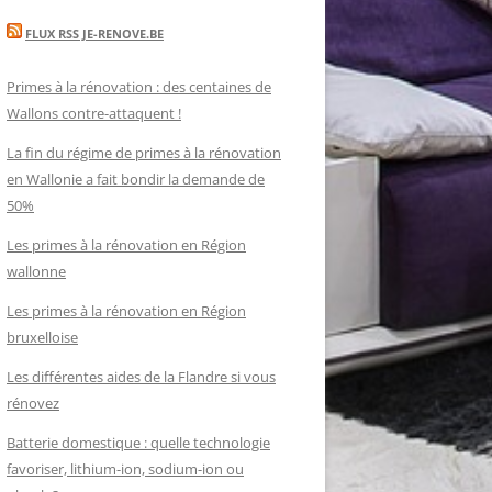
FLUX RSS JE-RENOVE.BE
Primes à la rénovation : des centaines de
Wallons contre-attaquent !
La fin du régime de primes à la rénovation
en Wallonie a fait bondir la demande de
50%
Les primes à la rénovation en Région
wallonne
Les primes à la rénovation en Région
bruxelloise
Les différentes aides de la Flandre si vous
rénovez
Batterie domestique : quelle technologie
favoriser, lithium-ion, sodium-ion ou