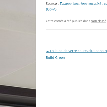
Source :
Tableau électrique encastré : c
Batinfo
Cette entrée a été publiée dans
Non classé
Navigation
←
La laine de verre : si révolutionnair
des
Build Green
articles