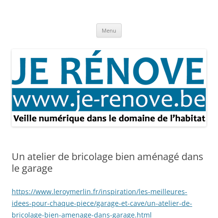
Aller
au
Je rénove – Rénovation & travaux
contenu
Rénovation et travaux – Toute l'actualité
Menu
Un atelier de bricolage bien aménagé dans
le garage
https://www.leroymerlin.fr/inspiration/les-meilleures-
idees-pour-chaque-piece/garage-et-cave/un-atelier-de-
bricolage-bien-amenage-dans-garage.html