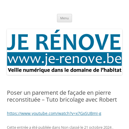
Aller
au
Je rénove – Rénovation & travaux
contenu
Rénovation et travaux – Toute l'actualité
Menu
Poser un parement de façade en pierre
reconstituée – Tuto bricolage avec Robert
https://www.youtube.com/watch?v=x7GxSUBmI-g
Cette entrée a été publiée dans
Non classé
le
21 octobre 2024
.