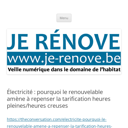
Aller
au
Je rénove – Rénovation & travaux
contenu
Rénovation et travaux – Toute l'actualité
Menu
Électricité : pourquoi le renouvelable
amène à repenser la tarification heures
pleines/heures creuses
https://theconversation.com/electricite-pourquoi-le-
renouvelable-amene-a-repenser-la-tarification-heures-