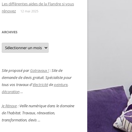
Les différentes aides de la Flandre si vous
rénovez
12 mai 2025
ARCHIVES
Archives
Site proposé par
Gotravaux !
: Site de
demande de devis gratuit. Spécialiste pour
tous vos travaux d'
électricité
de
peinture
,
décoration
...
Je Rénove
: Veille numérique dans le domaine
de l'habitat. Travaux, rénovation,
transformation, devis ...