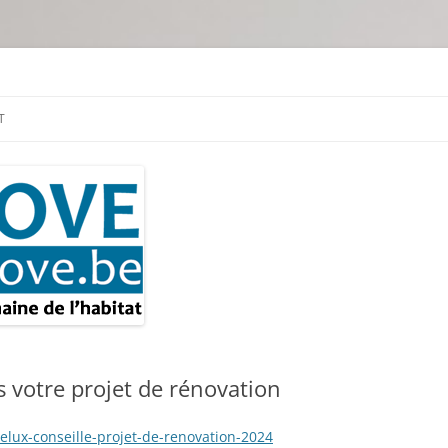
tion & travaux
T
s votre projet de rénovation
velux-conseille-projet-de-renovation-2024