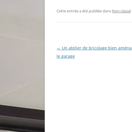
Cette entrée a été publiée dans
Non classé
Navigation
←
Un atelier de bricolage bien amén
des
le garage
articles