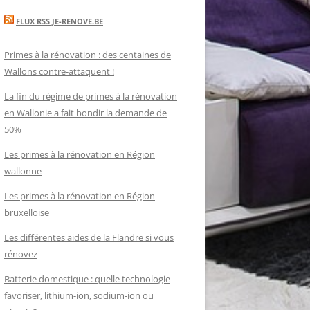
FLUX RSS JE-RENOVE.BE
Primes à la rénovation : des centaines de
Wallons contre-attaquent !
La fin du régime de primes à la rénovation
en Wallonie a fait bondir la demande de
50%
Les primes à la rénovation en Région
wallonne
Les primes à la rénovation en Région
bruxelloise
Les différentes aides de la Flandre si vous
rénovez
Batterie domestique : quelle technologie
favoriser, lithium-ion, sodium-ion ou