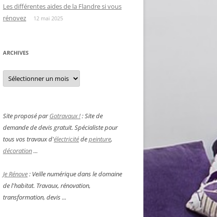
Les différentes aides de la Flandre si vous
rénovez
12 mai 2025
ARCHIVES
Archives
Site proposé par
Gotravaux !
: Site de
demande de devis gratuit. Spécialiste pour
tous vos travaux d'
électricité
de
peinture
,
décoration
...
Je Rénove
: Veille numérique dans le domaine
de l'habitat. Travaux, rénovation,
transformation, devis ...