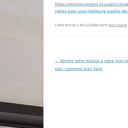
https://environnement.brussels/citoy
regles-pour-une-meilleure-qualite-de-
Cette entrée a été publiée dans
Non classé
Navigation
←
Vendre votre maison à votre (vos) en
des
voici comment bien faire
articles