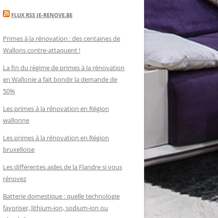
FLUX RSS JE-RENOVE.BE
Primes à la rénovation : des centaines de
Wallons contre-attaquent !
La fin du régime de primes à la rénovation
en Wallonie a fait bondir la demande de
50%
Les primes à la rénovation en Région
wallonne
Les primes à la rénovation en Région
bruxelloise
Les différentes aides de la Flandre si vous
rénovez
Batterie domestique : quelle technologie
favoriser, lithium-ion, sodium-ion ou