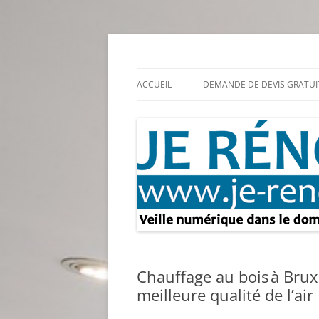
Aller
au
contenu
Rénovation et travaux – Toute l'actualité
Je rénove – Rénova
ACCUEIL
DEMANDE DE DEVIS GRATUI
Chauffage au bois à Brux
meilleure qualité de l’air