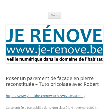
Aller
au
Je rénove – Rénovation & travaux
contenu
Rénovation et travaux – Toute l'actualité
Menu
Poser un parement de façade en pierre
reconstituée – Tuto bricolage avec Robert
https://www.youtube.com/watch?v=x7GxSUBmI-g
Cette entrée a été publiée dans
Non classé
le
4 novembre 2024
.