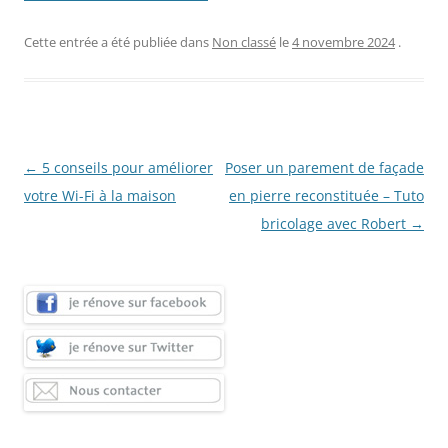
Cette entrée a été publiée dans
Non classé
le
4 novembre 2024
.
Navigation
←
5 conseils pour améliorer
Poser un parement de façade
des
votre Wi-Fi à la maison
en pierre reconstituée – Tuto
articles
bricolage avec Robert
→