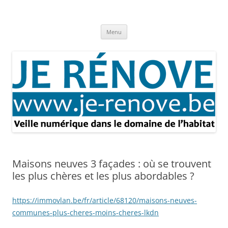
Aller
au
Je rénove – Rénovation & travaux
contenu
Rénovation et travaux – Toute l'actualité
Menu
Maisons neuves 3 façades : où se trouvent
les plus chères et les plus abordables ?
https://immovlan.be/fr/article/68120/maisons-neuves-
communes-plus-cheres-moins-cheres-lkdn