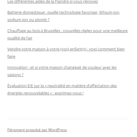
Les différentes aides de la Flandre si vous rénovez
Batterie domestique : quelle technologie favoriser, lithium-ion,
sodium-ion ou plomb ?
Chauffage au bois à Bruxelles : nouvelles règles pour une meilleure
qualité de l’air
Vendre votre maison à votre (vos) enfant(s) : voici comment bien
faire
Innovation : et si votre maison changeait de couleur avec les
saisons ?
Évaluation EIE sur la « neutralité en matière d’affectation des
énergies renouvelables » : exprimez-vous !
Fièrement propulsé par WordPress