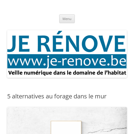
Aller
au
Je rénove – Rénovation & travaux
contenu
Rénovation et travaux – Toute l'actualité
Menu
5 alternatives au forage dans le mur