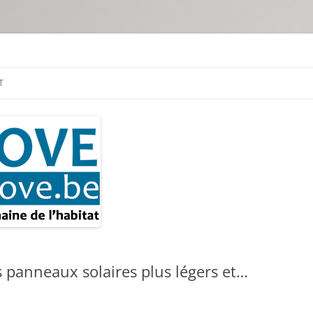
tion & travaux
T
s panneaux solaires plus légers et…