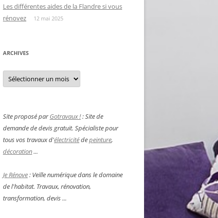
Les différentes aides de la Flandre si vous
rénovez
12 mai 2025
ARCHIVES
Archives
Site proposé par
Gotravaux !
: Site de
demande de devis gratuit. Spécialiste pour
tous vos travaux d'
électricité
de
peinture
,
décoration
...
Je Rénove
: Veille numérique dans le domaine
de l'habitat. Travaux, rénovation,
transformation, devis ...