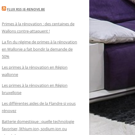
FLUX RSS JE-RENOVE.BE
Primes à la rénovation : des centaines de
Wallons contre-attaquent !
La fin du régime de primes à la rénovation
en Wallonie a fait bondir la demande de
50%
Les primes à la rénovation en Région
wallonne
Les primes à la rénovation en Région
bruxelloise
Les différentes aides de la Flandre si vous
rénovez
Batterie domestique : quelle technologie
favoriser, lithium-ion, sodium-ion ou