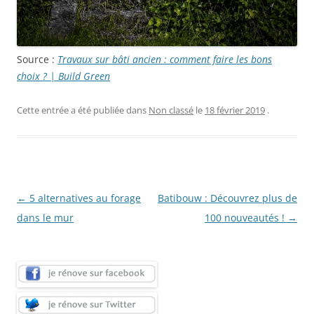
Source :
Travaux sur bâti ancien : comment faire les bons
choix ? | Build Green
Cette entrée a été publiée dans
Non classé
le
18 février 2019
.
Navigation
←
5 alternatives au forage
Batibouw : Découvrez plus de
des
dans le mur
100 nouveautés !
→
articles