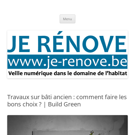
Aller
au
Je rénove – Rénovation & travaux
contenu
Rénovation et travaux – Toute l'actualité
Menu
Travaux sur bâti ancien : comment faire les
bons choix ? | Build Green