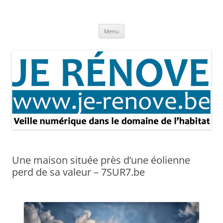
Aller
au
Je rénove – Rénovation & travaux
contenu
Rénovation et travaux – Toute l'actualité
Menu
Une maison située près d’une éolienne
perd de sa valeur – 7SUR7.be