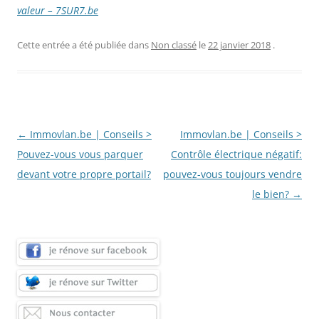
valeur – 7SUR7.be
Cette entrée a été publiée dans
Non classé
le
22 janvier 2018
.
Navigation
←
Immovlan.be | Conseils >
Immovlan.be | Conseils >
des
Pouvez-vous vous parquer
Contrôle électrique négatif:
articles
devant votre propre portail?
pouvez-vous toujours vendre
le bien?
→