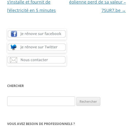
des
s’installe et fournit de
éolienne perd de sa valeur –
articles
l’électricité en 5 minutes
7SUR7.be
→
CHERCHER
Rechercher :
VOUS AVEZ BESOIN DE PROFESSIONNELS ?