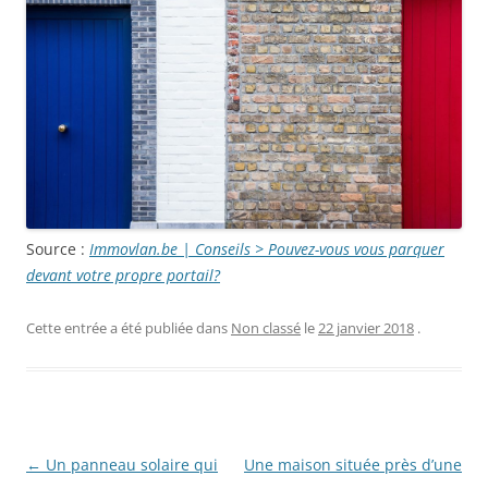
Source :
Immovlan.be | Conseils > Pouvez-vous vous parquer
devant votre propre portail?
Cette entrée a été publiée dans
Non classé
le
22 janvier 2018
.
Navigation
←
Un panneau solaire qui
Une maison située près d’une