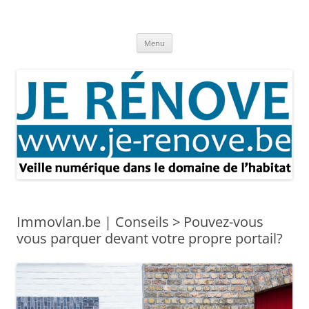
Aller
au
Je rénove – Rénovation & travaux
contenu
Rénovation et travaux – Toute l'actualité
Menu
Immovlan.be | Conseils > Pouvez-vous
vous parquer devant votre propre portail?