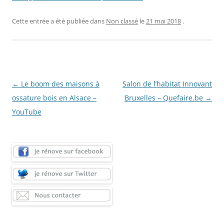
Cette entrée a été publiée dans
Non classé
le
21 mai 2018
.
Navigation
←
Le boom des maisons à
Salon de l’habitat Innovant
des
ossature bois en Alsace –
Bruxelles – Quefaire.be
→
articles
YouTube