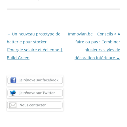
Navigation
←
Un nouveau prototype de
Immovlan.be | Conseils > À
des
batterie pour stocker
faire ou pas : Combiner
articles
l’énergie solaire et éolienne |
plusieurs styles de
Build Green
décoration intérieure
→