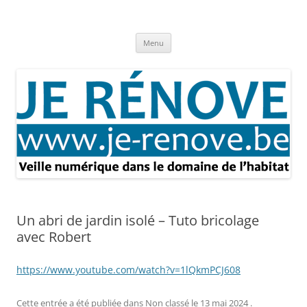
Aller
au
Je rénove – Rénovation & travaux
contenu
Rénovation et travaux – Toute l'actualité
Menu
Un abri de jardin isolé – Tuto bricolage
avec Robert
https://www.youtube.com/watch?v=1lQkmPCJ608
Cette entrée a été publiée dans
Non classé
le
13 mai 2024
.