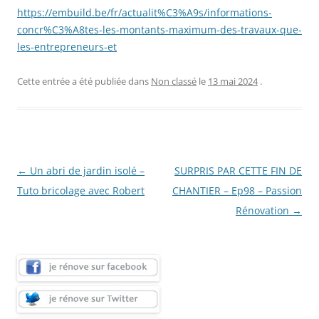
https://embuild.be/fr/actualit%C3%A9s/informations-
concr%C3%A8tes-les-montants-maximum-des-travaux-que-
les-entrepreneurs-et
Cette entrée a été publiée dans
Non classé
le
13 mai 2024
.
Navigation
←
Un abri de jardin isolé –
SURPRIS PAR CETTE FIN DE
des
Tuto bricolage avec Robert
CHANTIER – Ep98 – Passion
articles
Rénovation
→