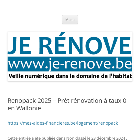
Aller
au
Je rénove – Rénovation & travaux
contenu
Rénovation et travaux – Toute l'actualité
Menu
Renopack 2025 – Prêt rénovation à taux 0
en Wallonie
https://mes-aides-financieres.be/logement/renopack
Cette entrée a été publiée dans
Non classé
le
23 décembre 2024
.