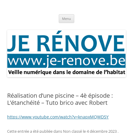
Aller
au
Je rénove – Rénovation & travaux
contenu
Rénovation et travaux – Toute l'actualité
Menu
Réalisation d’une piscine – 4è épisode :
L’étanchéité – Tuto brico avec Robert
https://www.youtube.com/watch?v=knapxMQWD5Y
Cette entrée a été publiée dans
Non classé
le
4 décembre 2023
.