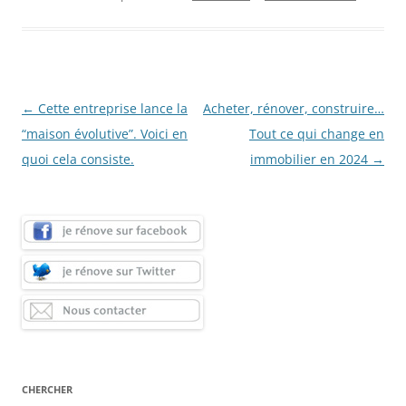
Navigation
←
Cette entreprise lance la
Acheter, rénover, construire…
des
“maison évolutive”. Voici en
Tout ce qui change en
articles
quoi cela consiste.
immobilier en 2024
→
CHERCHER