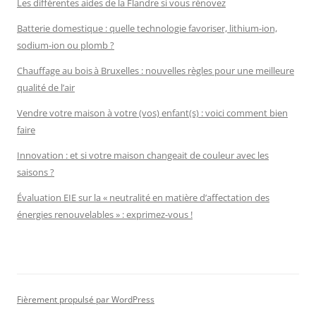
Les différentes aides de la Flandre si vous rénovez
Batterie domestique : quelle technologie favoriser, lithium-ion,
sodium-ion ou plomb ?
Chauffage au bois à Bruxelles : nouvelles règles pour une meilleure
qualité de l’air
Vendre votre maison à votre (vos) enfant(s) : voici comment bien
faire
Innovation : et si votre maison changeait de couleur avec les
saisons ?
Évaluation EIE sur la « neutralité en matière d’affectation des
énergies renouvelables » : exprimez-vous !
Fièrement propulsé par WordPress