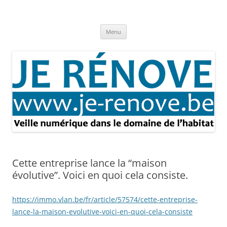
Aller
au
Je rénove – Rénovation & travaux
contenu
Rénovation et travaux – Toute l'actualité
Menu
Cette entreprise lance la “maison
évolutive”. Voici en quoi cela consiste.
https://immo.vlan.be/fr/article/57574/cette-entreprise-
lance-la-maison-evolutive-voici-en-quoi-cela-consiste