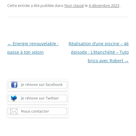
Cette entrée a été publiée dans
Non classé
le
4 décembre 2023
.
Navigation
←
Energie renouvelable :
Réalisation d’une piscine – 4è
des
passe à ton voisin
épisode : L’étanchéité – Tuto
articles
brico avec Robert
→