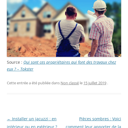
Source :
Qui sont ces propriétaires qui font des travaux chez
eux ? – Tokster
Cette entrée a été publiée dans
Non classé
le
15 juillet 2019
.
Navigation
←
Installer un jacuzzi : en
Pièces sombres : Voici
des
intérieur ou en extérieur ?
comment leur apporter de la