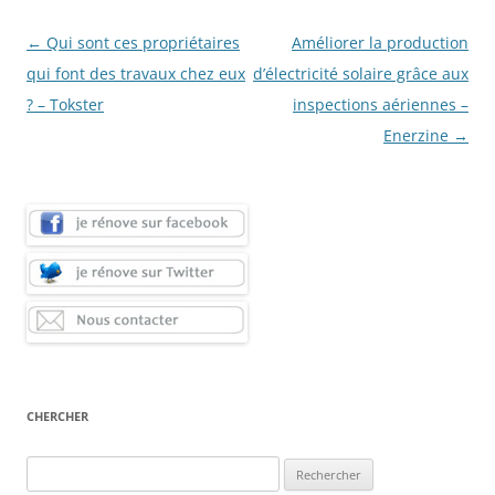
Navigation
←
Qui sont ces propriétaires
Améliorer la production
des
qui font des travaux chez eux
d’électricité solaire grâce aux
articles
? – Tokster
inspections aériennes –
Enerzine
→
CHERCHER
Rechercher :