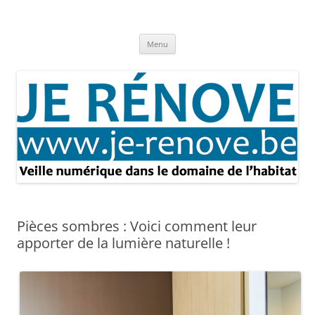
Aller
au
Je rénove – Rénovation & travaux
contenu
Rénovation et travaux – Toute l'actualité
Menu
Pièces sombres : Voici comment leur
apporter de la lumière naturelle !