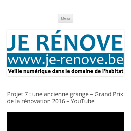
Aller
au
Je rénove – Rénovation & travaux
contenu
Rénovation et travaux – Toute l'actualité
Menu
Projet 7 : une ancienne grange – Grand Prix
de la rénovation 2016 – YouTube