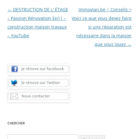
Navigation
←
DESTRUCTION DE L’ ÉTAGE
Immovlan.be | Conseils >
des
– Passion Rénovation Ep11 –
Voici ce que vous devez faire
articles
construction maison travaux
si une réparation est
– YouTube
nécessaire dans la maison
que vous louez
→
CHERCHER
Rechercher :