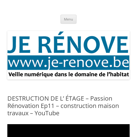
Aller
au
Je rénove – Rénovation & travaux
contenu
Rénovation et travaux – Toute l'actualité
Menu
DESTRUCTION DE L’ ÉTAGE – Passion
Rénovation Ep11 – construction maison
travaux – YouTube