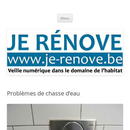
Aller
au
Je rénove – Rénovation & travaux
contenu
Rénovation et travaux – Toute l'actualité
Menu
Problèmes de chasse d’eau