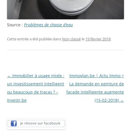
Source :
Problèmes de chasse d’eau
Cette entrée a été publiée dans
Non classé
le
19 février 2018
.
Navigation
←
Immobilier à usage mixte :
Immovlan.be | Actu Immo >
des
un investissement intelligent
La demande en peinture de
articles
ou beaucoup de tracas ? –
façade intelligente augmente
Investr.be
(15-02-2018)
→