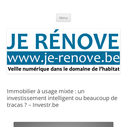
Aller
au
Je rénove – Rénovation & travaux
contenu
Rénovation et travaux – Toute l'actualité
Menu
Immobilier à usage mixte : un
investissement intelligent ou beaucoup de
tracas ? – Investr.be