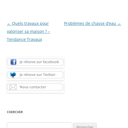
Navigation
←
Quels travaux pour
Problèmes de chasse d’eau
→
des
valoriser sa maison ? –
articles
Tendance Travaux
CHERCHER
Rechercher :