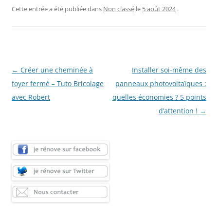
Cette entrée a été publiée dans
Non classé
le
5 août 2024
.
Navigation
←
Créer une cheminée à
Installer soi-même des
des
foyer fermé – Tuto Bricolage
panneaux photovoltaïques :
articles
avec Robert
quelles économies ? 5 points
d’attention !
→