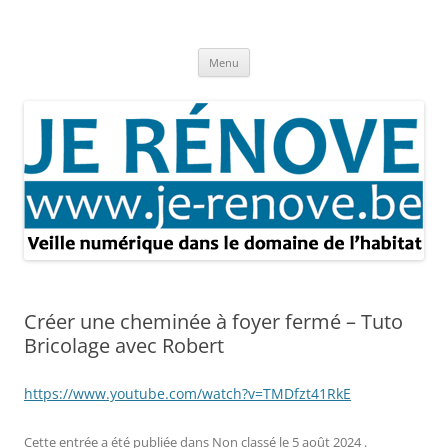
Aller
au
Je rénove – Rénovation & travaux
contenu
Rénovation et travaux – Toute l'actualité
Menu
Créer une cheminée à foyer fermé – Tuto
Bricolage avec Robert
https://www.youtube.com/watch?v=TMDfzt41RkE
Cette entrée a été publiée dans
Non classé
le
5 août 2024
.