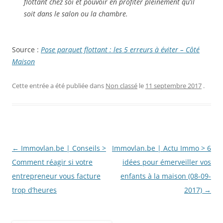
flottant chez soi et pouvoir en profiter pleinement qu’il
soit dans le salon ou la chambre.
Source :
Pose parquet flottant : les 5 erreurs à éviter – Côté
Maison
Cette entrée a été publiée dans
Non classé
le
11 septembre 2017
.
Navigation
←
Immovlan.be | Conseils >
Immovlan.be | Actu Immo > 6
des
Comment réagir si votre
idées pour émerveiller vos
articles
entrepreneur vous facture
enfants à la maison (08-09-
trop d’heures
2017)
→