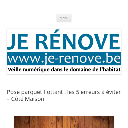
Aller
au
Je rénove – Rénovation & travaux
contenu
Rénovation et travaux – Toute l'actualité
Menu
Pose parquet flottant : les 5 erreurs à éviter
– Côté Maison