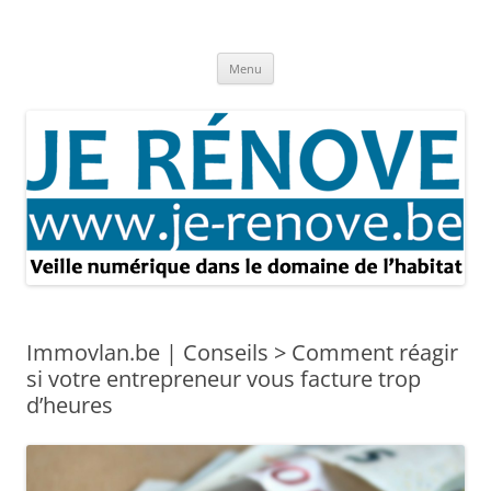
Aller
au
Je rénove – Rénovation & travaux
contenu
Rénovation et travaux – Toute l'actualité
Menu
Immovlan.be | Conseils > Comment réagir
si votre entrepreneur vous facture trop
d’heures