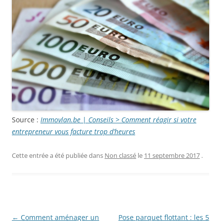
Source :
Immovlan.be | Conseils > Comment réagir si votre
entrepreneur vous facture trop d’heures
Cette entrée a été publiée dans
Non classé
le
11 septembre 2017
.
Navigation
←
Comment aménager un
Pose parquet flottant : les 5