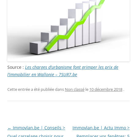
Source :
Les charges d’urbanisme font grimper les prix de
l’immobilier en Wallonie – 7SUR7.be
Cette entrée a été publiée dans
Non classé
le
10 décembre 2018
.
Navigation
←
Immovlan.be | Conseils >
Immovlan.be | Actu Immo >
des
Quel carrelage choisir pour
Remplacer vos fenêtres: 5