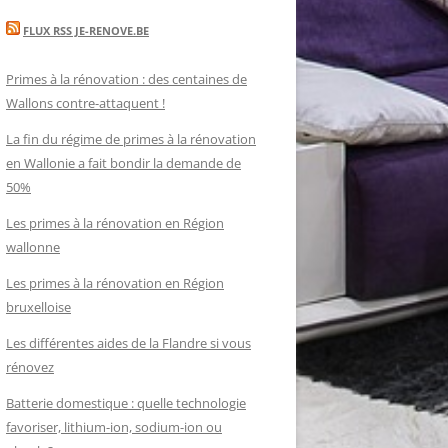
FLUX RSS JE-RENOVE.BE
Primes à la rénovation : des centaines de
Wallons contre-attaquent !
La fin du régime de primes à la rénovation
en Wallonie a fait bondir la demande de
50%
Les primes à la rénovation en Région
wallonne
Les primes à la rénovation en Région
bruxelloise
Les différentes aides de la Flandre si vous
rénovez
Batterie domestique : quelle technologie
favoriser, lithium-ion, sodium-ion ou