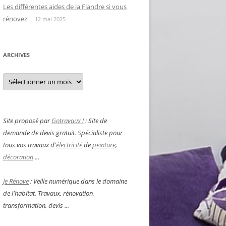
Les différentes aides de la Flandre si vous
rénovez
12 mai 2025
ARCHIVES
Archives
Site proposé par
Gotravaux !
: Site de
demande de devis gratuit. Spécialiste pour
tous vos travaux d'
électricité
de
peinture
,
décoration
...
Je Rénove
: Veille numérique dans le domaine
de l'habitat. Travaux, rénovation,
transformation, devis ...