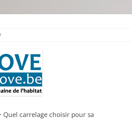
tion & travaux
T
 Quel carrelage choisir pour sa