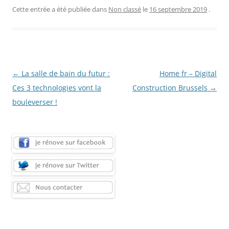
Cette entrée a été publiée dans
Non classé
le
16 septembre 2019
.
Navigation
←
La salle de bain du futur :
Home fr – Digital
des
Ces 3 technologies vont la
Construction Brussels
→
articles
bouleverser !