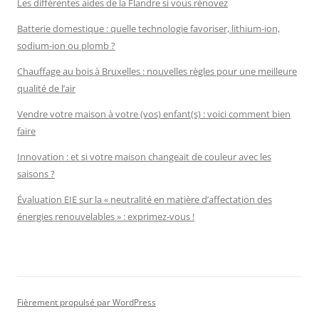
Les différentes aides de la Flandre si vous rénovez
Batterie domestique : quelle technologie favoriser, lithium-ion,
sodium-ion ou plomb ?
Chauffage au bois à Bruxelles : nouvelles règles pour une meilleure
qualité de l’air
Vendre votre maison à votre (vos) enfant(s) : voici comment bien
faire
Innovation : et si votre maison changeait de couleur avec les
saisons ?
Évaluation EIE sur la « neutralité en matière d’affectation des
énergies renouvelables » : exprimez-vous !
Fièrement propulsé par WordPress