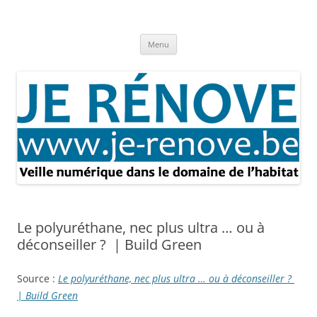
Aller
au
Je rénove – Rénovation & travaux
contenu
Rénovation et travaux – Toute l'actualité
Menu
Le polyuréthane, nec plus ultra … ou à
déconseiller ? | Build Green
Source :
Le polyuréthane, nec plus ultra … ou à déconseiller ?
| Build Green