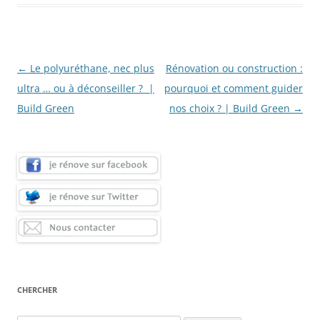
Navigation
←
Le polyuréthane, nec plus
Rénovation ou construction :
des
ultra … ou à déconseiller ? |
pourquoi et comment guider
articles
Build Green
nos choix ? | Build Green
→
CHERCHER