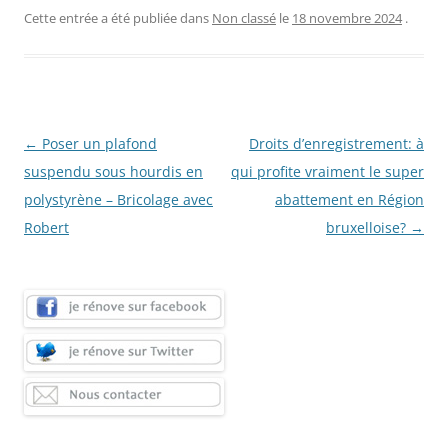
Cette entrée a été publiée dans
Non classé
le
18 novembre 2024
.
Navigation
←
Poser un plafond
Droits d’enregistrement: à
des
suspendu sous hourdis en
qui profite vraiment le super
articles
polystyrène – Bricolage avec
abattement en Région
Robert
bruxelloise?
→