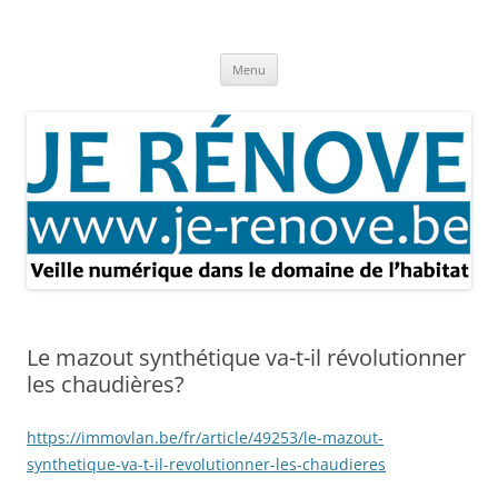
Aller
au
Je rénove – Rénovation & travaux
contenu
Rénovation et travaux – Toute l'actualité
Menu
Le mazout synthétique va-t-il révolutionner
les chaudières?
https://immovlan.be/fr/article/49253/le-mazout-
synthetique-va-t-il-revolutionner-les-chaudieres