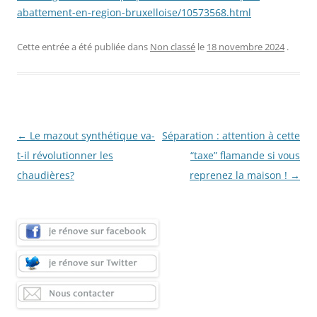
abattement-en-region-bruxelloise/10573568.html
Cette entrée a été publiée dans
Non classé
le
18 novembre 2024
.
Navigation
←
Le mazout synthétique va-
Séparation : attention à cette
des
t-il révolutionner les
“taxe” flamande si vous
articles
chaudières?
reprenez la maison !
→