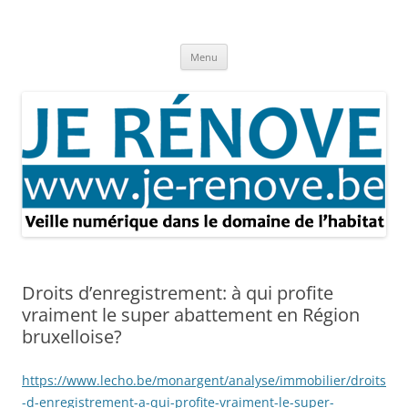
Aller
au
Je rénove – Rénovation & travaux
contenu
Rénovation et travaux – Toute l'actualité
Menu
Droits d’enregistrement: à qui profite
vraiment le super abattement en Région
bruxelloise?
https://www.lecho.be/monargent/analyse/immobilier/droits
-d-enregistrement-a-qui-profite-vraiment-le-super-