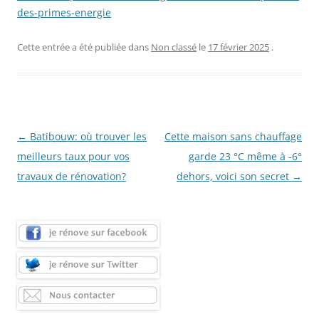
des-primes-energie
Cette entrée a été publiée dans
Non classé
le
17 février 2025
.
Navigation
←
Batibouw: où trouver les
Cette maison sans chauffage
des
meilleurs taux pour vos
garde 23 °C même à -6°
articles
travaux de rénovation?
dehors, voici son secret
→