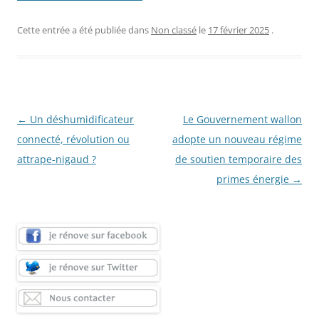
Cette entrée a été publiée dans
Non classé
le
17 février 2025
.
Navigation
←
Un déshumidificateur
Le Gouvernement wallon
des
connecté, révolution ou
adopte un nouveau régime
articles
attrape-nigaud ?
de soutien temporaire des
primes énergie
→