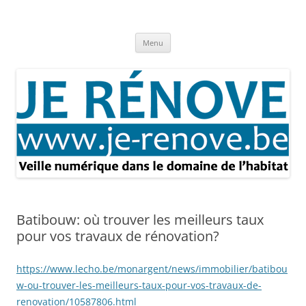
Aller
au
Je rénove – Rénovation & travaux
contenu
Rénovation et travaux – Toute l'actualité
Menu
Batibouw: où trouver les meilleurs taux
pour vos travaux de rénovation?
https://www.lecho.be/monargent/news/immobilier/batibou
w-ou-trouver-les-meilleurs-taux-pour-vos-travaux-de-
renovation/10587806.html