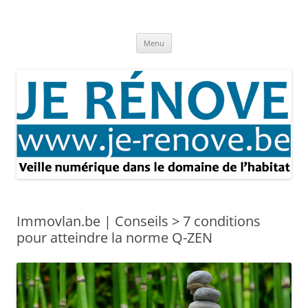
Aller
au
Je rénove – Rénovation & travaux
contenu
Rénovation et travaux – Toute l'actualité
Menu
Immovlan.be | Conseils > 7 conditions
pour atteindre la norme Q-ZEN