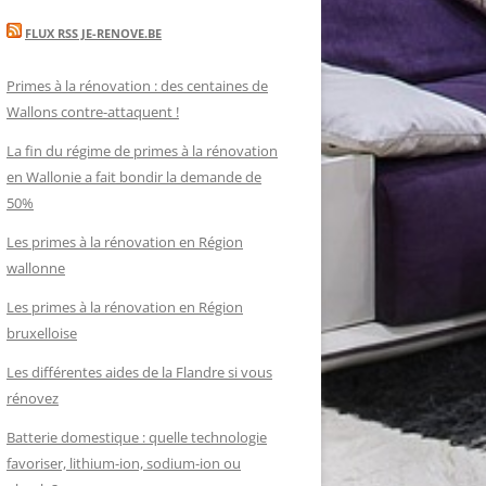
FLUX RSS JE-RENOVE.BE
Primes à la rénovation : des centaines de
Wallons contre-attaquent !
La fin du régime de primes à la rénovation
en Wallonie a fait bondir la demande de
50%
Les primes à la rénovation en Région
wallonne
Les primes à la rénovation en Région
bruxelloise
Les différentes aides de la Flandre si vous
rénovez
Batterie domestique : quelle technologie
favoriser, lithium-ion, sodium-ion ou