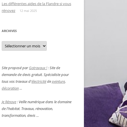
Les différentes aides de la Flandre si vous
rénovez
12 mai 2025
ARCHIVES
Archives
Site proposé par
Gotravaux !
: Site de
demande de devis gratuit. Spécialiste pour
tous vos travaux d'
électricité
de
peinture
,
décoration
...
Je Rénove
: Veille numérique dans le domaine
de l'habitat. Travaux, rénovation,
transformation, devis ...