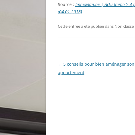
Source :
Immovlan.be | Actu Immo > 4 p
(04-01-2018)
Cette entrée a été publiée dans
Non classé
Navigation
←
5 conseils pour bien aménager son
des
appartement
articles