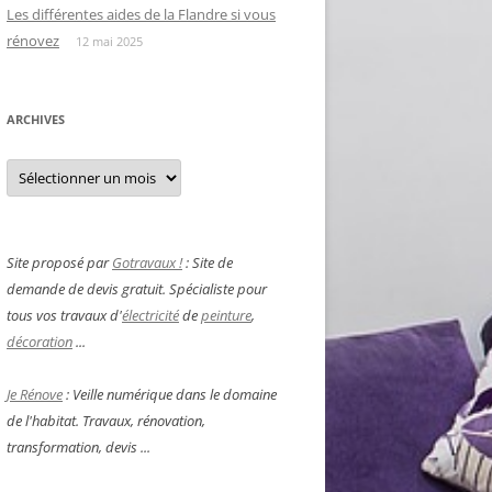
Les différentes aides de la Flandre si vous
rénovez
12 mai 2025
ARCHIVES
Archives
Site proposé par
Gotravaux !
: Site de
demande de devis gratuit. Spécialiste pour
tous vos travaux d'
électricité
de
peinture
,
décoration
...
Je Rénove
: Veille numérique dans le domaine
de l'habitat. Travaux, rénovation,
transformation, devis ...