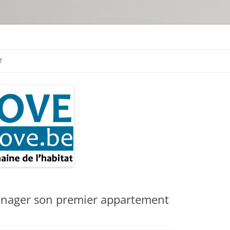
tion & travaux
T
énager son premier appartement