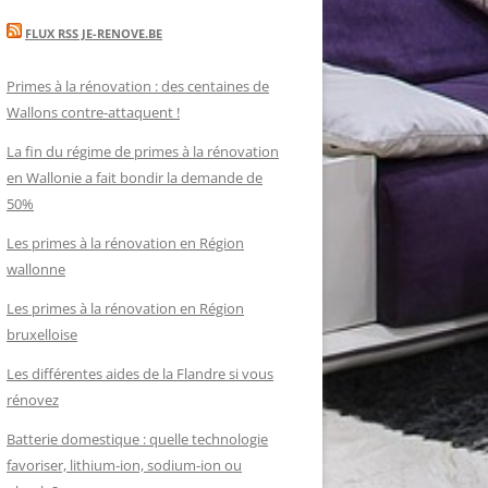
FLUX RSS JE-RENOVE.BE
Primes à la rénovation : des centaines de
Wallons contre-attaquent !
La fin du régime de primes à la rénovation
en Wallonie a fait bondir la demande de
50%
Les primes à la rénovation en Région
wallonne
Les primes à la rénovation en Région
bruxelloise
Les différentes aides de la Flandre si vous
rénovez
Batterie domestique : quelle technologie
favoriser, lithium-ion, sodium-ion ou