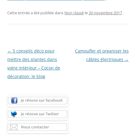
Cette entrée a été publiée dans
Non classé
le
20 novembre 2017
.
Navigation
←
5 conseils déco pour
Camoufler et organiser les
des
mettre des plantes dans
câbles électriques
→
articles
votre intérieur – Cocon de
décoration: le blog