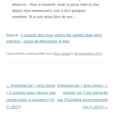
désarroi… Pour le moment, Youki le yucca tient le choc
depuis mon anniversaire, c’est à dire quelques
semaines. Et je suis assez fière de moi.…
Source :
5 conseils déco pour mettre des plantes dans votre
intérieur – Cocon de décoration: le blog
Cette entrée a été publiée dans
Non classé
le
20 novembre 2017
.
Navigation
←
Immovlan.be | Actu Immo
Immovlan.be | Actu Immo > 1
des
> 6 conseils pour réussir une
maison sur 3 est menacée
articles
construction à plusieurs (16-
par l’humidité ascensionnelle
11-2017)
(16-11-2017)
→