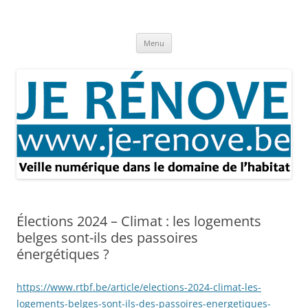
Aller
au
Je rénove – Rénovation & travaux
contenu
Rénovation et travaux – Toute l'actualité
Menu
Élections 2024 – Climat : les logements
belges sont-ils des passoires
énergétiques ?
https://www.rtbf.be/article/elections-2024-climat-les-
logements-belges-sont-ils-des-passoires-energetiques-