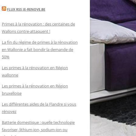
FLUX RSS JE-RENOVE.BE
Primes à la rénovation : des centaines de
Wallons contre-attaquent !
La fin du régime de primes à la rénovation
en Wallonie a fait bondir la demande de
50%
Les primes à la rénovation en Région
wallonne
Les primes à la rénovation en Région
bruxelloise
Les différentes aides de la Flandre si vous
rénovez
Batterie domestique : quelle technologie
favoriser, lithium-ion, sodium-ion ou