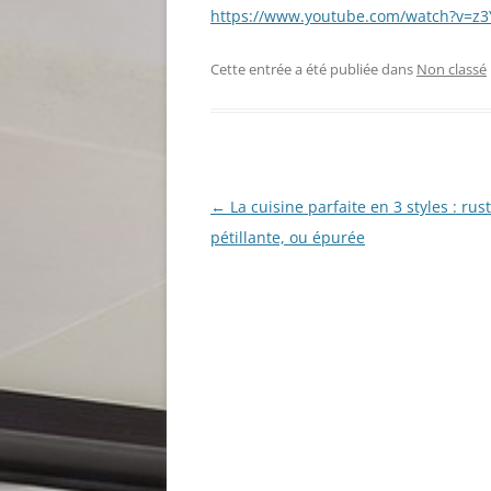
https://www.youtube.com/watch?v=z
Cette entrée a été publiée dans
Non classé
Navigation
←
La cuisine parfaite en 3 styles : rus
des
pétillante, ou épurée
articles