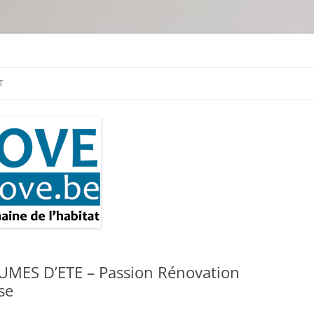
tion & travaux
T
MES D’ETE – Passion Rénovation
se