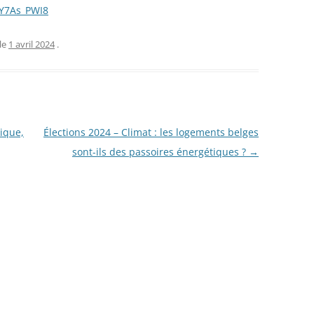
3Y7As_PWI8
le
1 avril 2024
.
tique,
Élections 2024 – Climat : les logements belges
sont-ils des passoires énergétiques ?
→