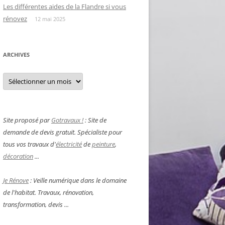
Les différentes aides de la Flandre si vous
rénovez
12 mai 2025
ARCHIVES
Archives
Site proposé par
Gotravaux !
: Site de
demande de devis gratuit. Spécialiste pour
tous vos travaux d'
électricité
de
peinture
,
décoration
...
Je Rénove
: Veille numérique dans le domaine
de l'habitat. Travaux, rénovation,
transformation, devis ...