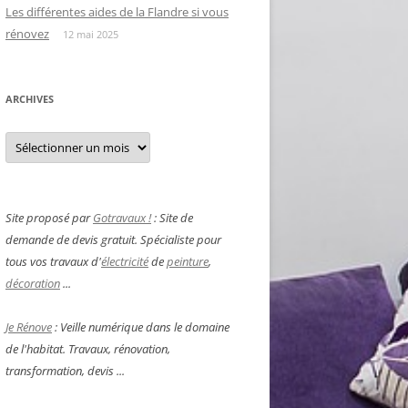
Les différentes aides de la Flandre si vous
rénovez
12 mai 2025
ARCHIVES
Archives
Site proposé par
Gotravaux !
: Site de
demande de devis gratuit. Spécialiste pour
tous vos travaux d'
électricité
de
peinture
,
décoration
...
Je Rénove
: Veille numérique dans le domaine
de l'habitat. Travaux, rénovation,
transformation, devis ...