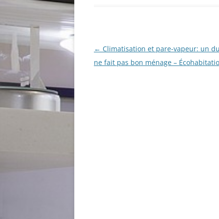
Navigation
←
Climatisation et pare-vapeur: un d
des
ne fait pas bon ménage – Écohabitati
articles