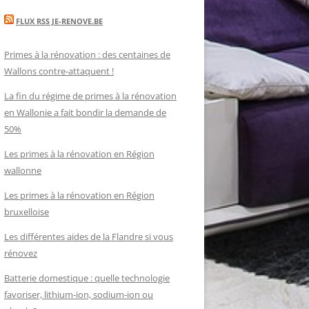
FLUX RSS JE-RENOVE.BE
Primes à la rénovation : des centaines de
Wallons contre-attaquent !
La fin du régime de primes à la rénovation
en Wallonie a fait bondir la demande de
50%
Les primes à la rénovation en Région
wallonne
Les primes à la rénovation en Région
bruxelloise
Les différentes aides de la Flandre si vous
rénovez
Batterie domestique : quelle technologie
favoriser, lithium-ion, sodium-ion ou