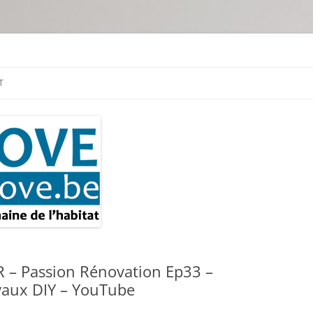
tion & travaux
T
– Passion Rénovation Ep33 –
vaux DIY – YouTube