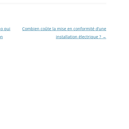
uo qui
Combien coûte la mise en conformité d’une
on
installation électrique ?
→