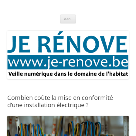
Aller
au
Je rénove – Rénovation & travaux
contenu
Rénovation et travaux – Toute l'actualité
Menu
Combien coûte la mise en conformité
d’une installation électrique ?