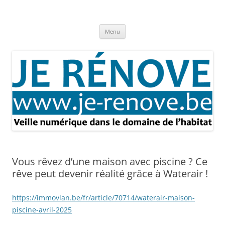
Aller
au
Je rénove – Rénovation & travaux
contenu
Rénovation et travaux – Toute l'actualité
Menu
Vous rêvez d’une maison avec piscine ? Ce
rêve peut devenir réalité grâce à Waterair !
https://immovlan.be/fr/article/70714/waterair-maison-
piscine-avril-2025