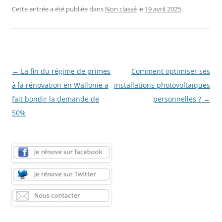
Cette entrée a été publiée dans
Non classé
le
19 avril 2025
.
Navigation
←
La fin du régime de primes
Comment optimiser ses
des
à la rénovation en Wallonie a
installations photovoltaïques
articles
fait bondir la demande de
personnelles ?
→
50%