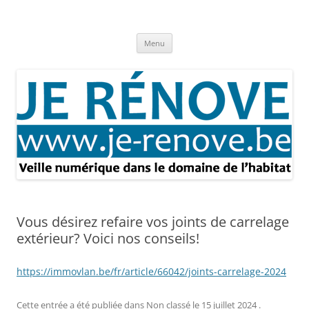
Aller
au
Je rénove – Rénovation & travaux
contenu
Rénovation et travaux – Toute l'actualité
Menu
Vous désirez refaire vos joints de carrelage
extérieur? Voici nos conseils!
https://immovlan.be/fr/article/66042/joints-carrelage-2024
Cette entrée a été publiée dans
Non classé
le
15 juillet 2024
.